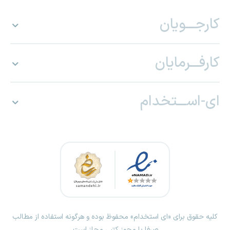
کارجـــویان
کارفـــرمایان
ای-اســـتخدام
کلیه حقوق برای «ای استخدام» محفوظ بوده و هرگونه استفاده از مطالب
صرفا با مجوز کتبی مجاز است.