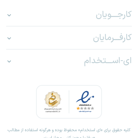
کارجـــویان
کارفـــرمایان
ای-اســـتخدام
کلیه حقوق برای «ای استخدام» محفوظ بوده و هرگونه استفاده از مطالب
صرفا با مجوز کتبی مجاز است.