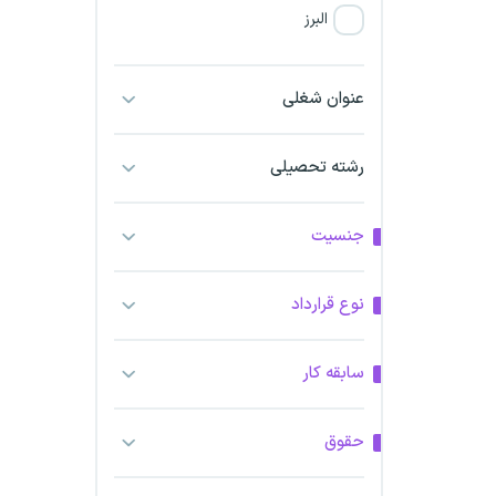
البرز
فارس
عنوان شغلی
آذربایجان شرقی
رشته تحصیلی
آذربایجان غربی
جنسیت
اراک
اردبیل
نوع قرارداد
ارومیه
سابقه کار
اهواز
حقوق
ایلام