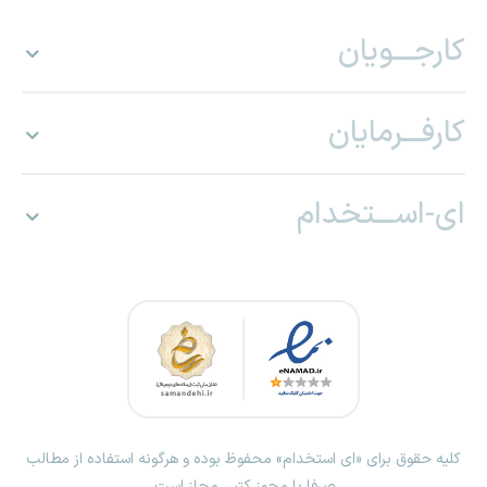
کارجـــویان
کارفـــرمایان
ای-اســـتخدام
کلیه حقوق برای «ای استخدام» محفوظ بوده و هرگونه استفاده از مطالب
صرفا با مجوز کتبی مجاز است.