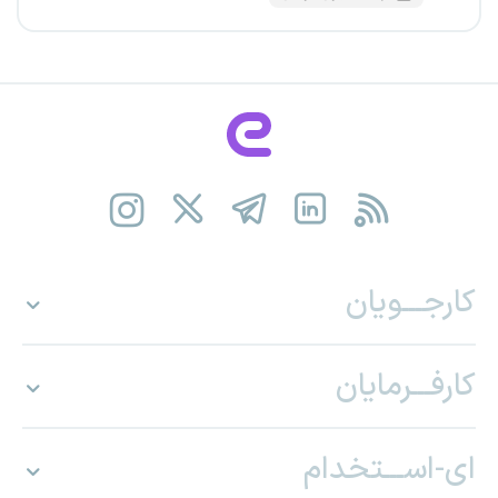
کارجـــویان
کارفـــرمایان
ای-اســـتخدام