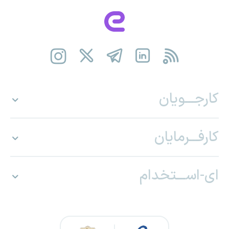
کارجـــویان
کارفـــرمایان
ای-اســـتخدام