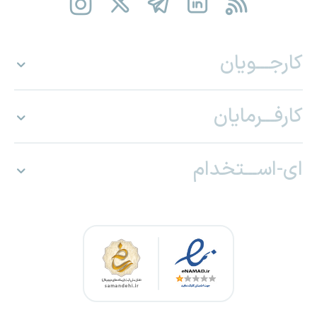
کارجـــویان
کارفـــرمایان
ای-اســـتخدام