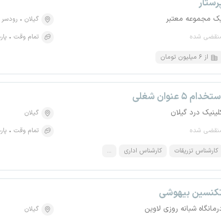
رستار
ک مجموعه معتبر
گیلان
رودسر
نقضی شده
تمام وقت
پار
از ۶ میلیون تومان
تخدام ۵ عنوان شغلی
لینیک درد گیلان
گیلان
نقضی شده
تمام وقت
پار
کارشناس تزریقات
کارشناس اداری
...
کنسین بیهوشی
رمانگاه شبانه روزی لاوین
گیلان