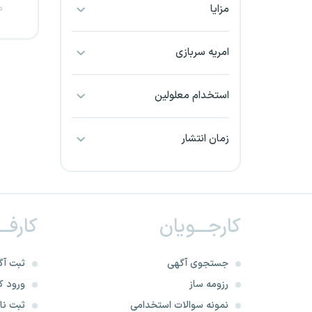
مزایا
م
بجنورد
بندرعباس
امریه سربازی
بوشهر
استخدام معلولین
بیرجند
زمان انتشار
تبریز
خراسان جنوبی
کارجـــویان
کارفــ
خراسان شمالی
خرم آباد
جستجوی آگهی
ثبت آگ
رزومه ساز
ورود کا
خوزستان
نمونه سوالات استخدامی
ثبت نام