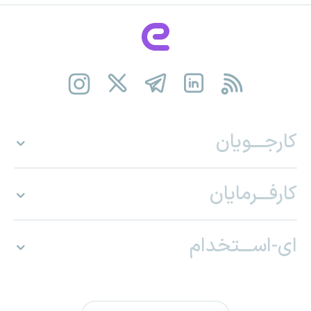
کارجـــویان
کارفـــرمایان
ای-اســـتخدام