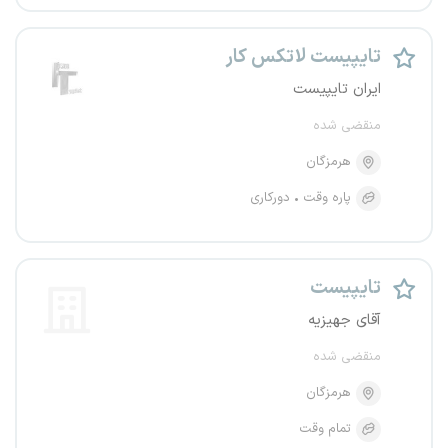
تایپیست لاتکس کار
ایران تایپیست
منقضی شده
هرمزگان
پاره وقت
دورکاری
تایپیست
آقای جهیزیه
منقضی شده
هرمزگان
تمام وقت