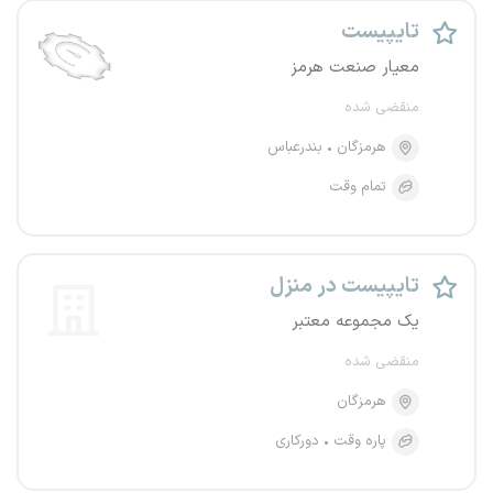
تایپیست
معیار صنعت هرمز
منقضی شده
هرمزگان
بندرعباس
تمام وقت
تایپیست در منزل
یک مجموعه معتبر
منقضی شده
هرمزگان
پاره وقت
دورکاری