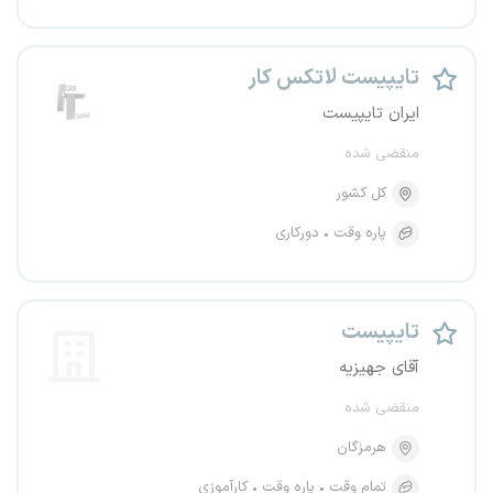
تایپیست لاتکس کار
ایران تایپیست
منقضی شده
کل کشور
پاره وقت
دورکاری
تایپیست
آقای جهیزیه
منقضی شده
هرمزگان
تمام وقت
پاره وقت
کارآموزی