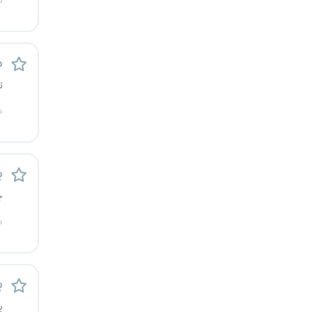
م
م
ت
م
برن
چ
م
ب
ی