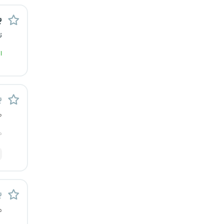
قزوین
ب
ت
قم
ا
لرستان
مازندران
ب
مرکزی
ط
م
مشهد
هرمزگان
همدان
ب
م
چهارمحال و بختیاری