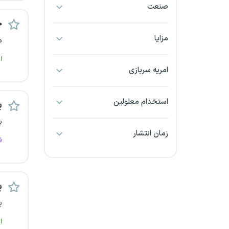
صنعت
بجنورد
er
بندرعباس
مزایا
م
ا
بوشهر
امریه سربازی
بیرجند
استخدام معلولین
ب
تبریز
ی
زمان انتشار
خراسان جنوبی
ف
خراسان شمالی
ب
خرم آباد
ی
خوزستان
ا