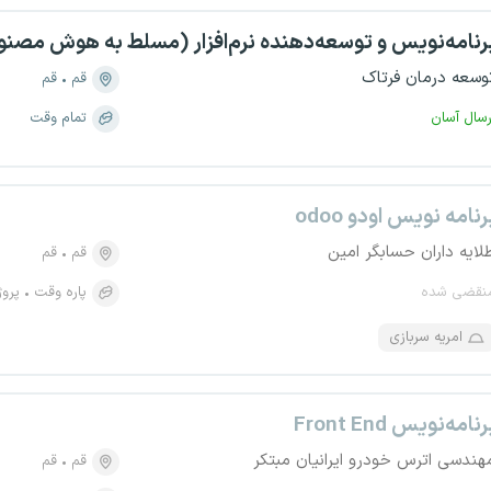
رنامه‌نویس و توسعه‌دهنده نرم‌افزار (مسلط به هوش مصن
وسعه درمان فرتاک
قم
قم
رسال آسان
تمام وقت
رنامه نویس اودو odoo
لایه داران حسابگر امین
قم
قم
نقضی شده
پاره وقت
پروژ
امریه سربازی
رنامه‌نویس Front End
هندسی اترس خودرو ایرانیان مبتکر
قم
قم