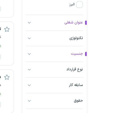
البرز
فارس
عنوان شغلی
ت
آذربایجان شرقی
ت
تکنولوژی
آذربایجان غربی
ا
جنسیت
اراک
اردبیل
نوع قرارداد
ب
ارومیه
سابقه کار
م
اهواز
ا
حقوق
ایلام