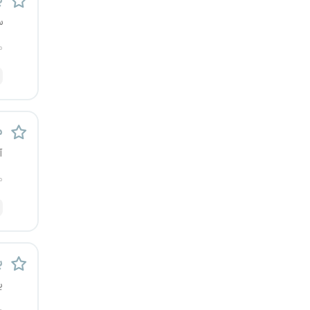
ب
یزد
س
م
خارج از کشور
م
آ
م
ب
ی