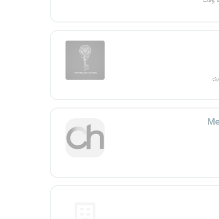
ه وقت
ری