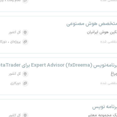
نقضی شده
تمام وقت
پار
تخصص هوش مصنوعی
کین هوش ایرانیان
کل کشور
نقضی شده
پروژه‌ای
دورکا
امه‌نویس Expert Advisor (fxDreema) برای MetaTrader
راغ
کل کشور
نقضی شده
دورکاری
رنامه نویس
ک مجموعه معتبر
کل کشور