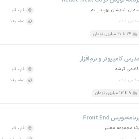
رنامه نویس فرانت React .next
امان اندیشان بهپرداز قم
قم
قم
نقضی شده
تمام وقت
۱۴ تا ۲۰ میلیون تومان
درس کامپیوتر و نرم‌افزار
کادمی تراشه
قم
قم
نقضی شده
تمام وقت
۹ تا ۱۳ میلیون تومان
رنامه‌نویس Front End
ک مجموعه معتبر
قم
قم