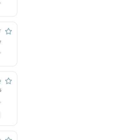
م
کرج
کردستان
r
کرمان
ی
م
کرمانشاه
کهگیلویه و بویراحمد
ب
گرگان
ق
گلستان
م
گیلان
یاسوج