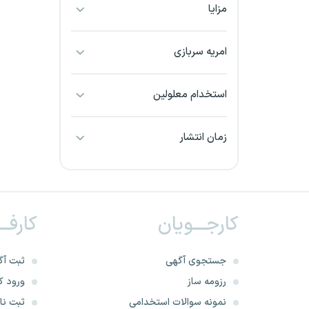
مزایا
بجنورد
بندرعباس
امریه سربازی
بوشهر
استخدام معلولین
بیرجند
زمان انتشار
تبریز
خراسان جنوبی
کارجـــویان
کارفــ
خراسان شمالی
خرم آباد
جستجوی آگهی
ثبت آگ
رزومه ساز
ورود کا
خوزستان
نمونه سوالات استخدامی
ثبت نام