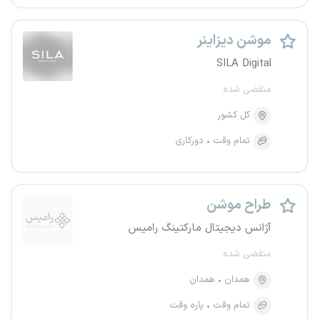
موشن دیزاینر
SILA Digital
منقضی شده
کل کشور
تمام وقت
دورکاری
طراح موشن
آژانس دیجیتال مارکتینگ رامیس
منقضی شده
همدان
همدان
تمام وقت
پاره وقت