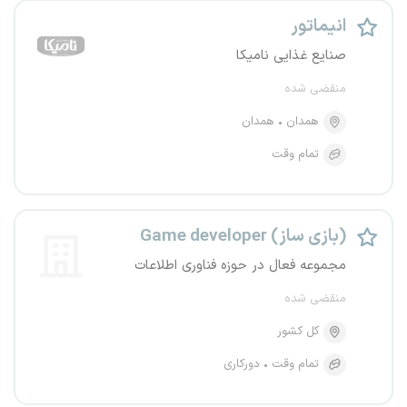
انیماتور
صنایع غذایی نامیکا
منقضی شده
همدان
همدان
تمام وقت
Game developer (بازی ساز)
مجموعه فعال در حوزه فناوری اطلاعات
منقضی شده
کل کشور
تمام وقت
دورکاری