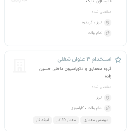
قالبسازان بابک
منقضی شده
البرز
گرمدره
تمام وقت
استخدام ۳ عنوان شغلی
گروه معماری و دکوراسیون داخلی حسین
زاده
منقضی شده
البرز
تمام وقت
کارآموزی
مهندس معماری
معمار 3D کار
اتوکد کار