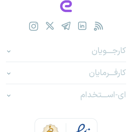
کارجـــویان
کارفـــرمایان
ای-اســـتخدام