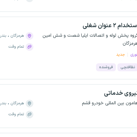
تخدام ۲ عنوان شغلی
روه پخش لوله و اتصالات ایلیا شصت و شش امین
هرمزگان
بندر
رمزگان
تمام وقت
وری
جدید
نظافتچی
فروشنده
یروی خدماتی
امون بین المللی خودرو قشم
هرمزگان
بندر
تمام وقت