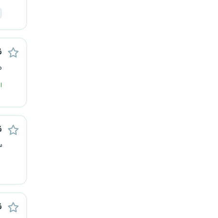
رشت
زاهدان
ن
زنجان
م
ساری
ا
سمنان
ن
سنندج
س
سیستان و بلوچستان
شهرکرد
شیراز
ن