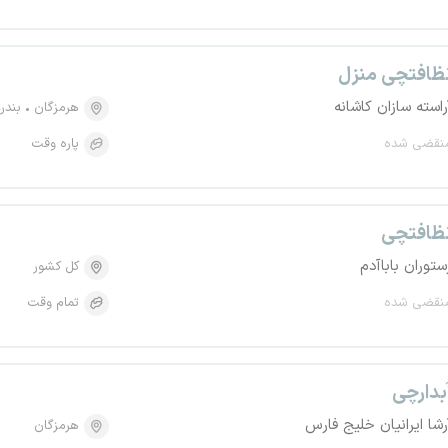
ظافتچی منزل
راسته سازان کاشانه
هرمزگان
بندر
نقضی شده
پاره وقت
ظافتچی
ستوران باباآدم
کل کشور
نقضی شده
تمام وقت
بدارچی
رشا ایرانیان خلیج فارس
هرمزگان