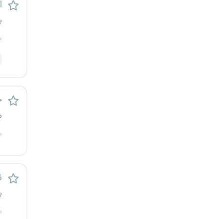
اس
یزد
ب
خارج از کشور
م
خ
م
م
ن
ی
م