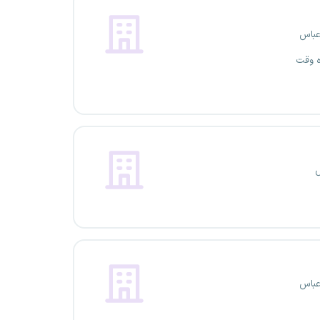
عباس
ه وقت
عباس