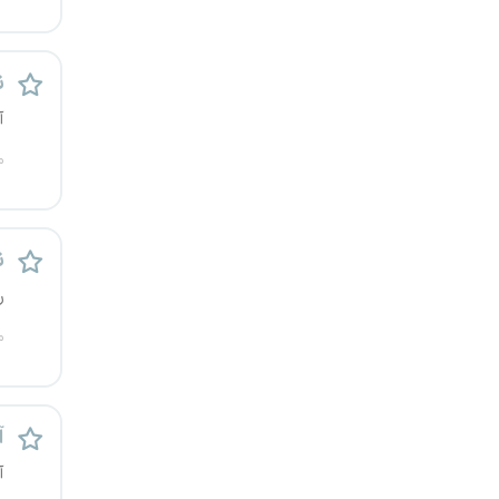
ن
آ
م
ن
ر
م
آ
آ