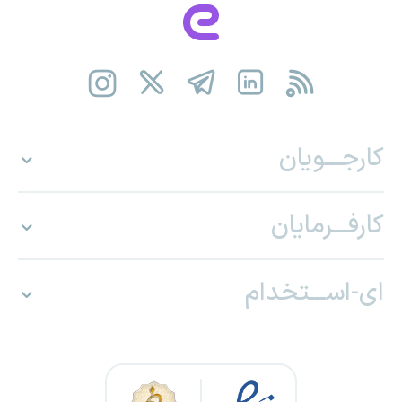
کارجـــویان
کارفـــرمایان
ای-اســـتخدام