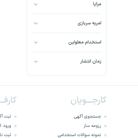
مزایا
بجنورد
بندرعباس
امریه سربازی
بوشهر
استخدام معلولین
بیرجند
زمان انتشار
تبریز
خراسان جنوبی
کارجـــویان
کارفــ
خراسان شمالی
خرم آباد
جستجوی آگهی
ثبت آگ
رزومه ساز
ورود کا
خوزستان
نمونه سوالات استخدامی
ثبت نام