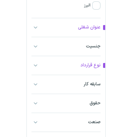
البرز
فارس
عنوان شغلی
آذربایجان شرقی
جنسیت
آذربایجان غربی
نوع قرارداد
اراک
اردبیل
سابقه کار
ارومیه
حقوق
اهواز
صنعت
ایلام