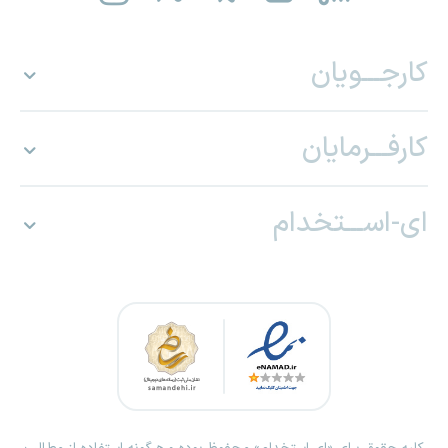
کارجـــویان
کارفـــرمایان
ای-اســـتخدام