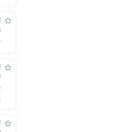
ک
پ
م
کا
ک
م
ک