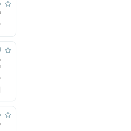
م
قزوین
ن
قم
م
لرستان
اس
مازندران
م
مرکزی
ا
م
مشهد
هرمزگان
همدان
م
چهارمحال و بختیاری
ب