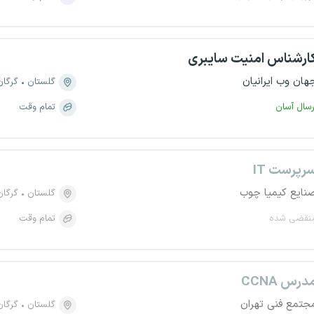
ارشناس امنیت سایبری
هان وب ایرانیان
گلستان
گرگان
رسال آسان
تمام وقت
رپرست IT
نایع کیمیا چوب
گلستان
گرگان
نقضی شده
تمام وقت
درس CCNA
جتمع فنی تهران
گلستان
گرگان