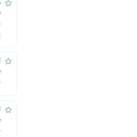
م
یزد
م
خارج از کشور
م
ک
پ
م
ک
پ
م