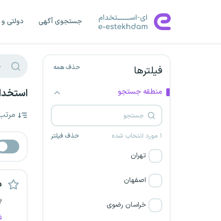
جستجوی آگهی
دولتی و 
حذف همه
فیلترها
منطقه جستجو
استخدام
مرتب
۱ مورد انتخاب شده
حذف فیلتر
تهران
اصفهان
م
ب
خراسان رضوی
ف