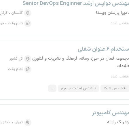
هندس دواپس ارشد Senior DevOps Enginner
امیرا یارسان ویستا
گلستان
گرگان
نقضی شده
تمام وقت
دور
تخدام ۶ عنوان شغلی
جموعه فعال در حوزه رسانه، فرهنگ و نشریات و فناوری
کل کشور
طلاعات
تمام وقت
نقضی شده
متخصص شبکه
کارشناس امنیت سایبری
...
هندس کامپیوتر
ومرنگ رایانه
تهران
اصفهان