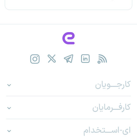
کارجـــویان
کارفـــرمایان
ای-اســـتخدام