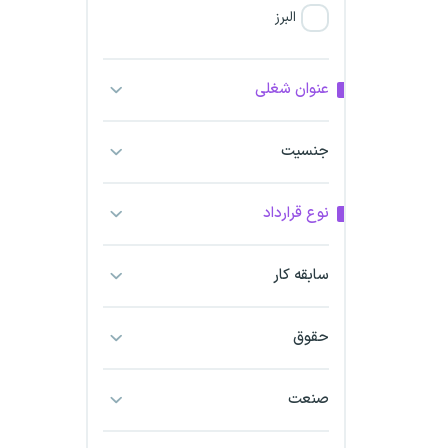
البرز
فارس
عنوان شغلی
آذربایجان شرقی
جنسیت
آذربایجان غربی
نوع قرارداد
اراک
اردبیل
سابقه کار
ارومیه
حقوق
اهواز
صنعت
ایلام