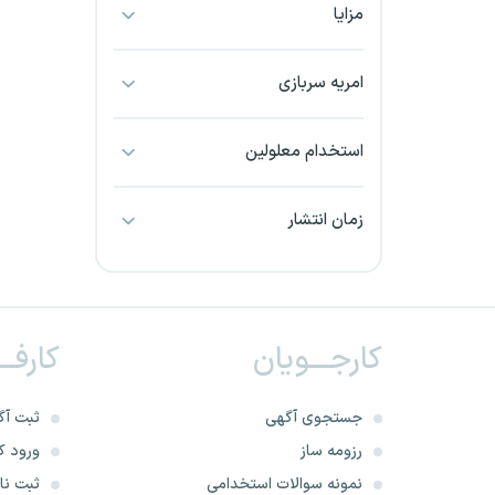
مزایا
بجنورد
بندرعباس
امریه سربازی
بوشهر
استخدام معلولین
بیرجند
زمان انتشار
تبریز
خراسان جنوبی
کارجـــویان
کارفــ
خراسان شمالی
خرم آباد
جستجوی آگهی
ثبت آگ
رزومه ساز
ورود کا
خوزستان
نمونه سوالات استخدامی
ثبت نام