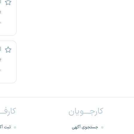
ا
ی
م
ا
ی
م
کارجـــویان
کارفــ
جستجوی آگهی
ثبت آگ