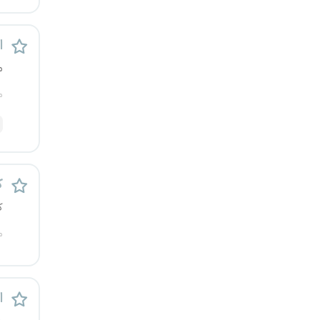
رشت
اس
زاهدان
م
زنجان
م
ساری
سمنان
ک
سنندج
ک
سیستان و بلوچستان
م
شهرکرد
اس
شیراز