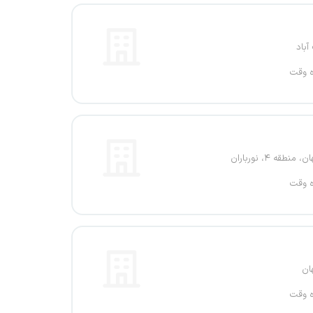
باد
ه وقت
منطقه ۴، نورباران
ه وقت
ان
ه وقت