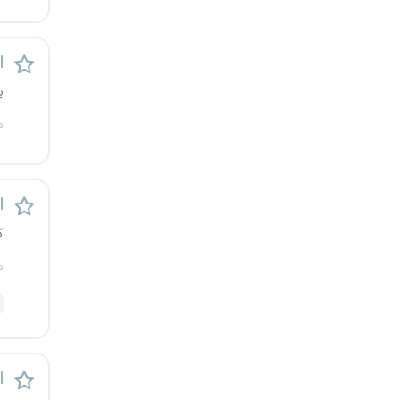
کرج
ا
کردستان
ی
کرمان
م
کرمانشاه
کهگیلویه و بویراحمد
اس
ک
گرگان
م
گلستان
گیلان
ا
یاسوج