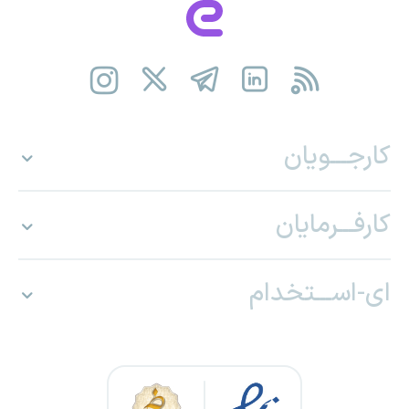
کارجـــویان
کارفـــرمایان
ای-اســـتخدام