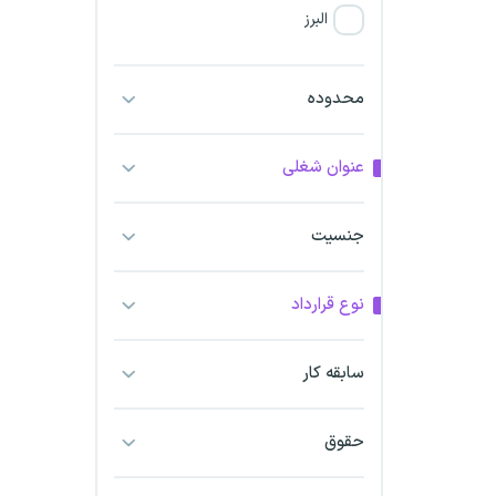
البرز
فارس
محدوده
آذربایجان شرقی
عنوان شغلی
آذربایجان غربی
جنسیت
اراک
اردبیل
نوع قرارداد
ارومیه
سابقه کار
اهواز
حقوق
ایلام