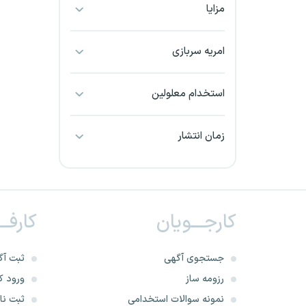
مزایا
بجنورد
بندرعباس
امریه سربازی
بوشهر
استخدام معلولین
بیرجند
زمان انتشار
تبریز
خراسان جنوبی
کارجـــویان
کارفــ
خراسان شمالی
خرم آباد
جستجوی آگهی
ثبت آگ
رزومه ساز
ورود کا
خوزستان
نمونه سوالات استخدامی
ثبت نام