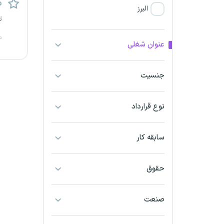
م
البرز
ت
فارس
م
عنوان شغلی
آذربایجان شرقی
جنسیت
آذربایجان غربی
نوع قرارداد
اراک
اردبیل
سابقه کار
ارومیه
حقوق
اهواز
صنعت
ایلام