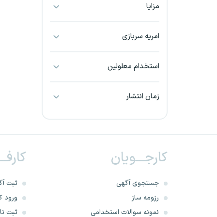
مزایا
بجنورد
بندرعباس
امریه سربازی
بوشهر
استخدام معلولین
بیرجند
زمان انتشار
تبریز
خراسان جنوبی
کارجـــویان
کارفــ
خراسان شمالی
خرم آباد
جستجوی آگهی
ثبت آگ
رزومه ساز
ورود کا
خوزستان
نمونه سوالات استخدامی
ثبت نام