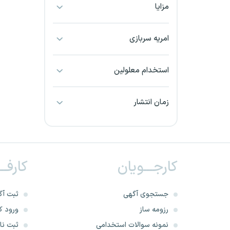
مزایا
بجنورد
بندرعباس
امریه سربازی
بوشهر
استخدام معلولین
بیرجند
زمان انتشار
تبریز
خراسان جنوبی
کارجـــویان
کارفــ
خراسان شمالی
خرم آباد
جستجوی آگهی
ثبت آگ
رزومه ساز
ورود کا
خوزستان
نمونه سوالات استخدامی
ثبت نام