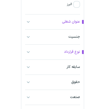
البرز
فارس
عنوان شغلی
آذربایجان شرقی
جنسیت
آذربایجان غربی
نوع قرارداد
اراک
اردبیل
سابقه کار
ارومیه
حقوق
اهواز
صنعت
ایلام