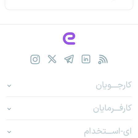
کارجـــویان
کارفـــرمایان
ای-اســـتخدام