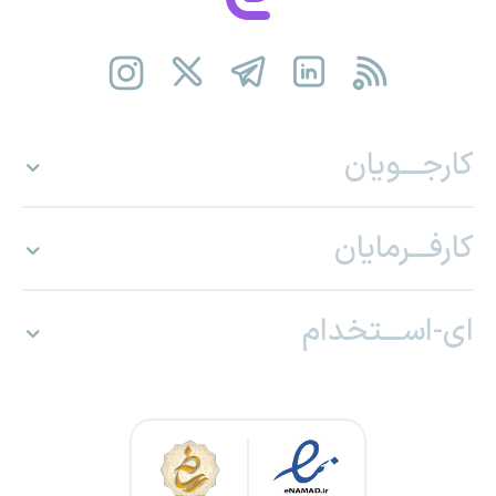
کارجـــویان
کارفـــرمایان
ای-اســـتخدام