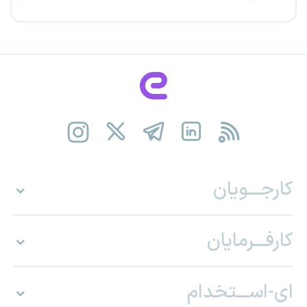
کارجـــویان
کارفـــرمایان
ای-اســـتخدام