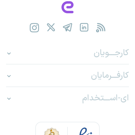
کارجـــویان
کارفـــرمایان
ای-اســـتخدام