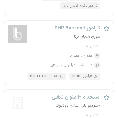
کارآموز برنامه نویس بازی
کارآموز PHP Backend
سورن شایان برنا
منقضی شده
همدان
همدان
تمام وقت
کارآموزی
دورکاری
intern - کارآموز
PHP | HTML | CSS
استخدام ۳ عنوان شغلی
استودیو بازی سازی دوندوک
منقضی شده