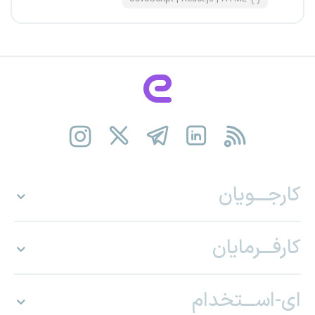
کارجـــویان
کارفـــرمایان
ای-اســـتخدام