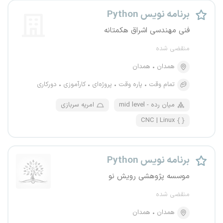
برنامه نویس Python
فنی مهندسی اشراق هکمتانه
منقضی شده
همدان
همدان
تمام وقت
پاره وقت
پروژه‌ای
کارآموزی
دورکاری
mid level - میان رده
امریه سربازی
CNC | Linux
برنامه نویس Python
موسسه پژوهشی رویش نو
منقضی شده
همدان
همدان