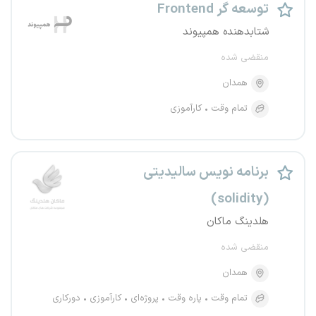
توسعه گر Frontend
شتابدهنده همپیوند
منقضی شده
همدان
تمام وقت
کارآموزی
برنامه نویس سالیدیتی
(solidity)
هلدینگ ماکان
منقضی شده
همدان
تمام وقت
پاره وقت
پروژه‌ای
کارآموزی
دورکاری