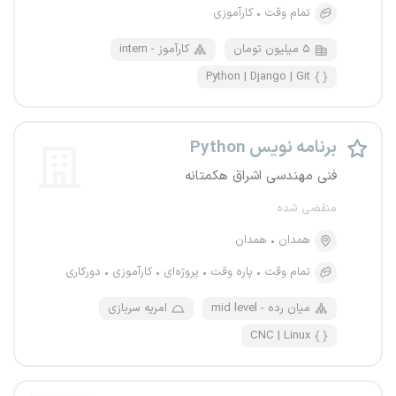
تمام وقت
کارآموزی
۵ میلیون تومان
intern - کارآموز
Python | Django | Git
برنامه نویس Python
فنی مهندسی اشراق هکمتانه
منقضی شده
همدان
همدان
تمام وقت
پاره وقت
پروژه‌ای
کارآموزی
دورکاری
mid level - میان رده
امریه سربازی
CNC | Linux