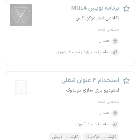
برنامه نویس MQL4
آکادمی ایچیموکوباکس
منقضی شده
همدان
تمام وقت
پاره وقت
کارآموزی
استخدام ۳ عنوان شغلی
استودیو بازی سازی دوندوک
منقضی شده
همدان
تمام وقت
کارآموزی
کارشناس مارکتینگ
کارشناس فروش