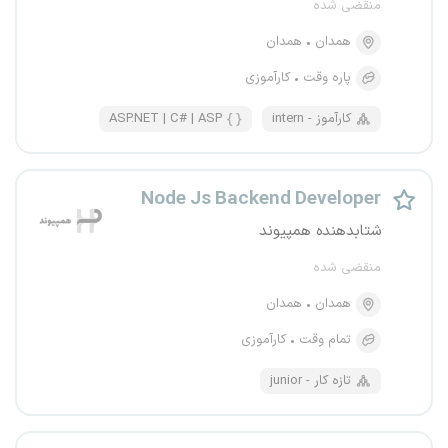
منقضی شده
همدان
همدان
پاره وقت
کارآموزی
intern - کارآموز
ASP.NET | C# | ASP
Node Js Backend Developer
شتابدهنده همپیوند
منقضی شده
همدان
همدان
تمام وقت
کارآموزی
junior - تازه کار