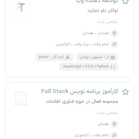
توسعه دهنده وب
توکان تاو تجارت
منقضی شده
همدان
همدان
تمام وقت
پاره وقت
کارآموزی
از ۱ میلیون تومان
junior - تازه کار
JavaScript | CSS | Python
کارآموز برنامه نویس Full Stack
مجموعه فعال در حوزه فناوری اطلاعات
منقضی شده
همدان
تمام وقت
کارآموزی