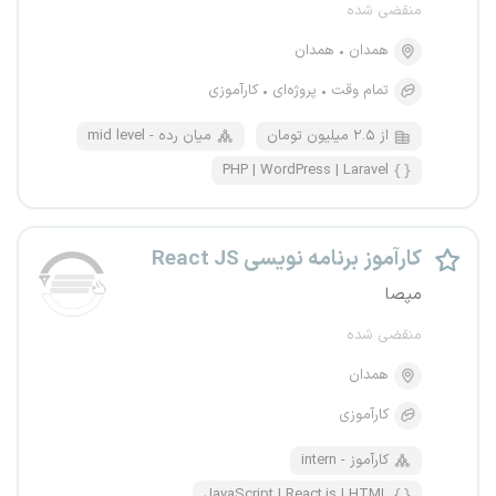
منقضی شده
همدان
همدان
تمام وقت
پروژه‌ای
کارآموزی
از ۲.۵ میلیون تومان
mid level - میان رده
PHP | WordPress | Laravel
کارآموز برنامه نویسی React JS
مپصا
منقضی شده
همدان
کارآموزی
intern - کارآموز
JavaScript | React.js | HTML