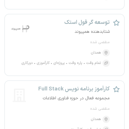
توسعه گر فول استک
شتابدهنده همپیوند
منقضی شده
همدان
تمام وقت
پاره وقت
پروژه‌ای
کارآموزی
دورکاری
کارآموز برنامه نویس Full Stack
مجموعه فعال در حوزه فناوری اطلاعات
منقضی شده
همدان