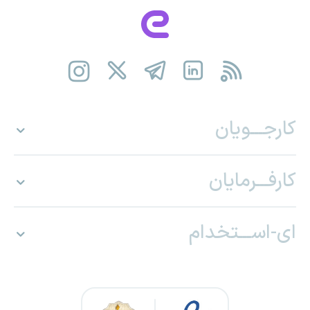
کارجـــویان
کارفـــرمایان
ای-اســـتخدام