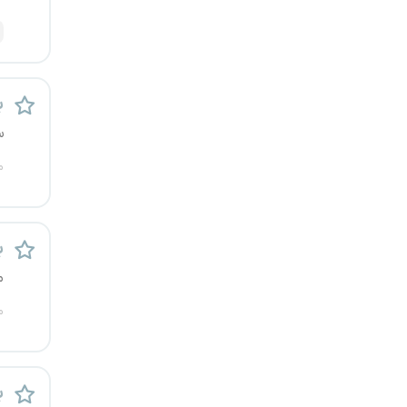
ب
س
م
ب
م
م
ب