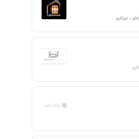
ه‌ای
دورکاری
اری