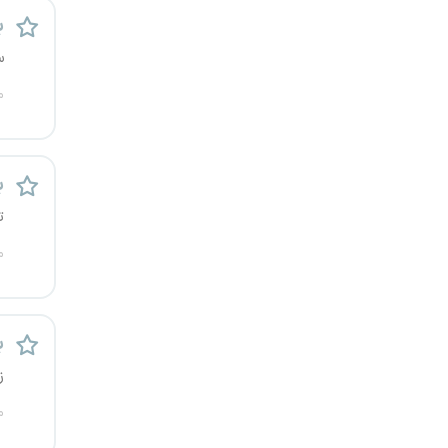
ب
کرج
س
کردستان
م
کرمان
کرمانشاه
ب
ت
کهگیلویه و بویراحمد
م
گرگان
گلستان
ب
گیلان
ز
م
یاسوج