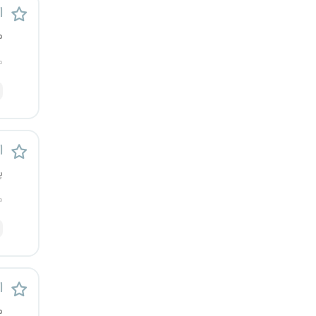
اس
رشت
م
زاهدان
م
زنجان
ساری
اس
سمنان
پ
سنندج
م
سیستان و بلوچستان
شهرکرد
اس
شیراز
م