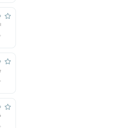
یزد
ب
خارج از کشور
ا
م
ب
ی
م
ب
ظ
م