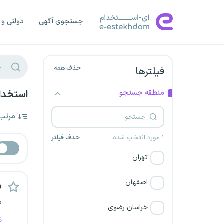
جستجوی آگهی
دولتی و 
حذف همه
فیلترها
منطقه جستجو
استخدام
مرتب
۱ مورد انتخاب شده
حذف فیلتر
تهران
اصفهان
ب
م
خراسان رضوی
ف