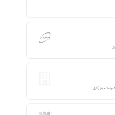
ری
ه وقت
دورکاری