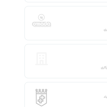
ری
کاری
اد