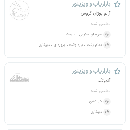
بازاریاب و ویزیتور
آریو بوژان گروس
منقضی شده
خراسان جنوبی
بیرجند
تمام وقت
پاره وقت
پروژه‌ای
دورکاری
بازاریاب و ویزیتور
آتروتک
منقضی شده
کل کشور
دورکاری