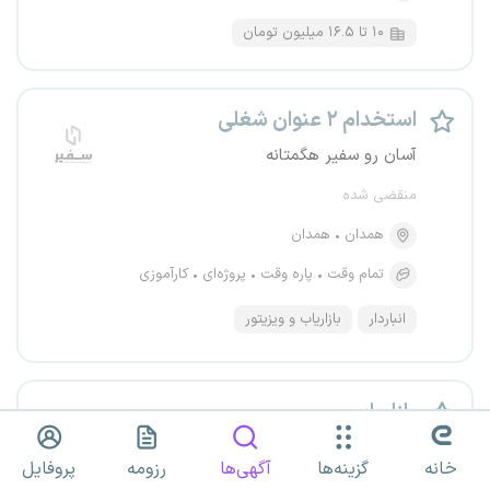
۱۰ تا ۱۶.۵ میلیون تومان
استخدام ۲ عنوان شغلی
آسان رو سفیر هگمتانه
منقضی شده
همدان
همدان
تمام وقت
پاره وقت
پروژه‌ای
کارآموزی
انباردار
بازاریاب و ویزیتور
بازاریاب
پخش دکوراسیون حسین ملایری
خانه
گزینه‌ها
آگهی‌ها
رزومه
پروفایل
منقضی شده