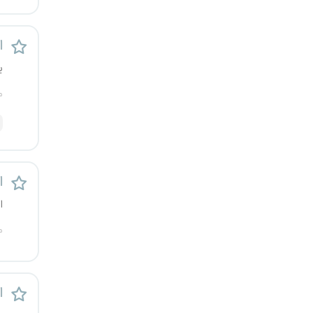
یزد
اس
خارج از کشور
ی
م
ا
ا
م
اس