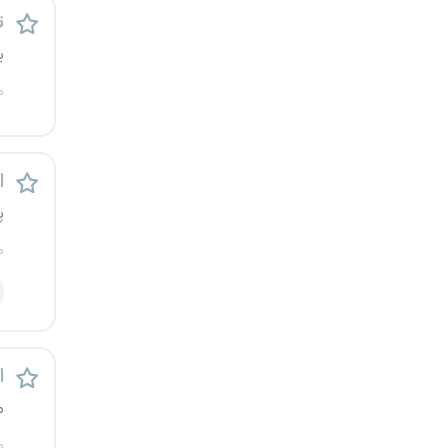
ت
قزوین
ی
قم
م
لرستان
مازندران
اس
پ
مرکزی
م
مشهد
هرمزگان
همدان
اس
م
چهارمحال و بختیاری
م