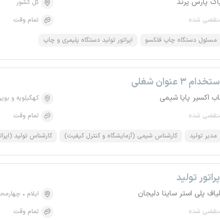
اک پارس پرند
کل کشور
نقضی شده
تمام وقت
مسئول دستگاه چاپ فلکسو
اپراتور تولید دستگاه پلیمری و چاپ
تخدام ۳ عنوان شغلی
اب اکسیر پایا شیمی
کهگیلویه و بویر
نقضی شده
تمام وقت
مدیر تولید
کارشناس شیمی (آزمایشگاه و کنترل کیفیت)
کارشناس تولید (اپرات
پراتور تولید
لیاف پلی استر ساینا دلیجان
ایلام
چهارمحا
نقضی شده
تمام وقت