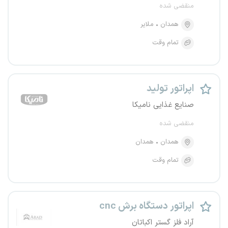
منقضی شده
همدان
ملایر
تمام وقت
اپراتور تولید
صنایع غذایی نامیکا
منقضی شده
همدان
همدان
تمام وقت
اپراتور دستگاه برش cnc
آراد فلز گستر اکباتان