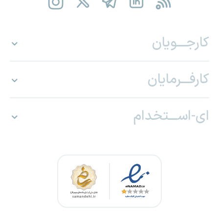
کارجـــویان
کارفـــرمایان
ای-اســـتخدام