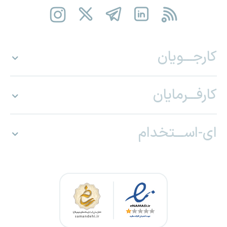
کارجـــویان
کارفـــرمایان
ای-اســـتخدام