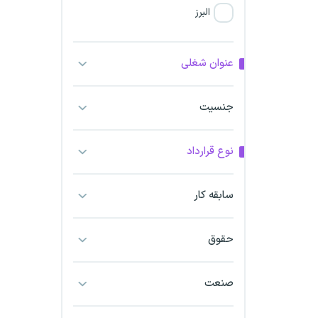
البرز
فارس
عنوان شغلی
آذربایجان شرقی
جنسیت
آذربایجان غربی
نوع قرارداد
اراک
اردبیل
سابقه کار
ارومیه
حقوق
اهواز
صنعت
ایلام