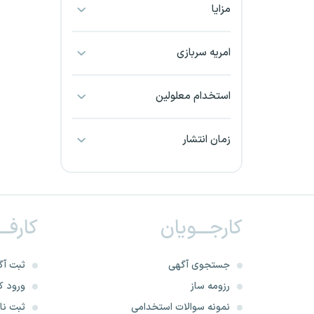
مزایا
بجنورد
بندرعباس
امریه سربازی
بوشهر
استخدام معلولین
بیرجند
زمان انتشار
تبریز
خراسان جنوبی
کارجـــویان
کارفــ
خراسان شمالی
خرم آباد
جستجوی آگهی
ثبت آگ
رزومه ساز
ورود کا
خوزستان
نمونه سوالات استخدامی
ثبت نام