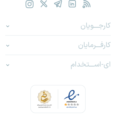
کارجـــویان
کارفـــرمایان
ای-اســـتخدام