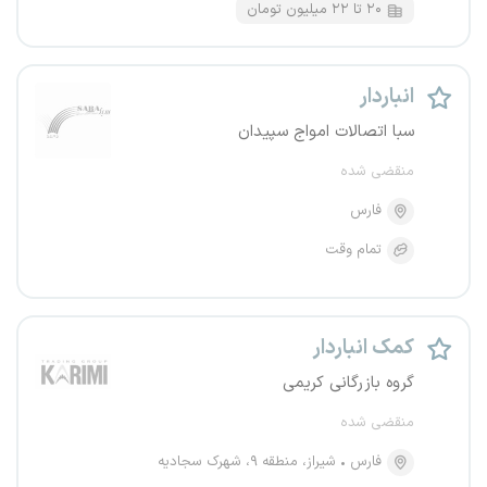
۲۰ تا ۲۲ میلیون تومان
انباردار
سبا اتصالات امواج سپیدان
منقضی شده
فارس
تمام وقت
کمک انباردار
گروه بازرگانی کریمی
منقضی شده
فارس
شیراز، منطقه ۹، شهرک سجادیه