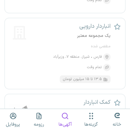
تمام وقت
انباردار دارویی
یک مجموعه معتبر
منقضی شده
فارس
شیراز، منطقه ۷، وزیرآباد
تمام وقت
۱۳.۵ تا ۱۵ میلیون تومان
کمک انباردار
فنی مهندسی پارس معیار جنوب
منقضی شده
خانه
گزینه‌ها
آگهی‌ها
رزومه
پروفایل