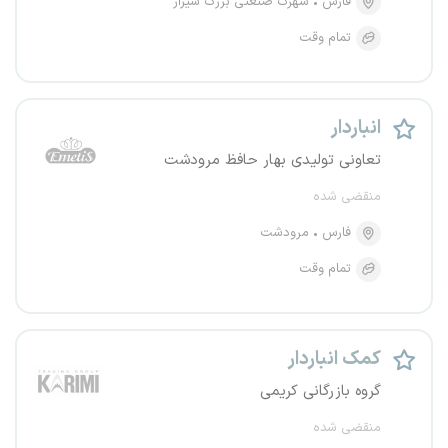
فارس
شهرک صنعتی بزرگ شیراز
تمام وقت
انباردار
تعاونی تولیدی بهار حافظ مرودشت
منقضی شده
فارس
مرودشت
تمام وقت
کمک انباردار
گروه بازرگانی کریمی
منقضی شده