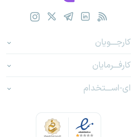
کارجـــویان
کارفـــرمایان
ای-اســـتخدام