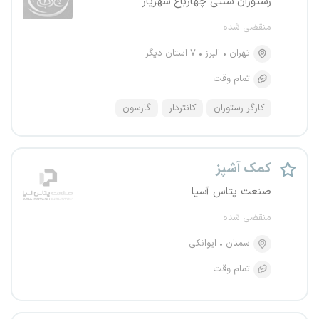
رستوران سنتی چهارباغ شهریار
منقضی شده
تهران
البرز
۷ استان دیگر
تمام وقت
کارگر رستوران
کانتر‌دار
گارسون
کمک آشپز
صنعت پتاس آسیا
منقضی شده
سمنان
ایوانکی
تمام وقت