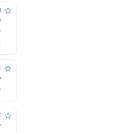
کرج
اس
ی
کردستان
م
کرمان
کرمانشاه
کهگیلویه و بویراحمد
ک
م
گرگان
م
گلستان
گیلان
ک
م
یاسوج