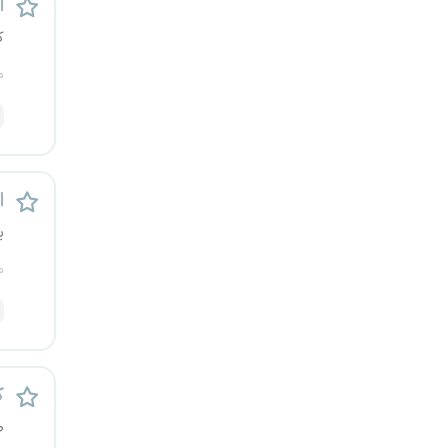
اس
ک
م
اس
ی
م
ک
ص