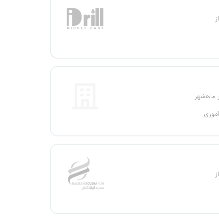
ز
ر ماهشهر
آموزی
ز