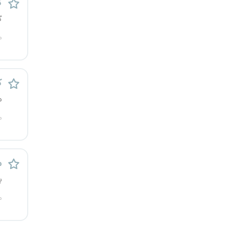
ک
قزوین
گ
قم
م
لرستان
ک
مازندران
م
مرکزی
م
مشهد
م
هرمزگان
ب
همدان
م
چهارمحال و بختیاری