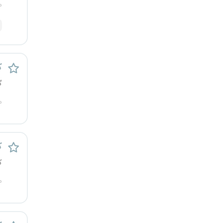
م
رشت
زاهدان
زنجان
ک
گ
ساری
م
سمنان
سنندج
ک
سیستان و بلوچستان
ک
م
شهرکرد
شیراز