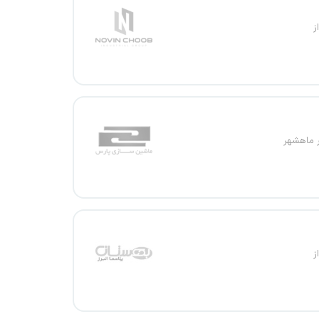
ز
ر ماهشهر
ز