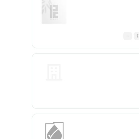
)
...