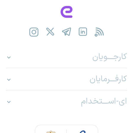
کارجـــویان
کارفـــرمایان
ای-اســـتخدام