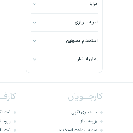
مزایا
بجنورد
بندرعباس
امریه سربازی
بوشهر
استخدام معلولین
بیرجند
زمان انتشار
تبریز
خراسان جنوبی
کارجـــویان
کارفــ
خراسان شمالی
خرم آباد
جستجوی آگهی
ثبت آگ
رزومه ساز
ورود کا
خوزستان
نمونه سوالات استخدامی
ثبت نام