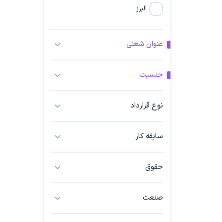
البرز
فارس
عنوان شغلی
آذربایجان شرقی
جنسیت
آذربایجان غربی
نوع قرارداد
اراک
اردبیل
سابقه کار
ارومیه
حقوق
اهواز
صنعت
ایلام