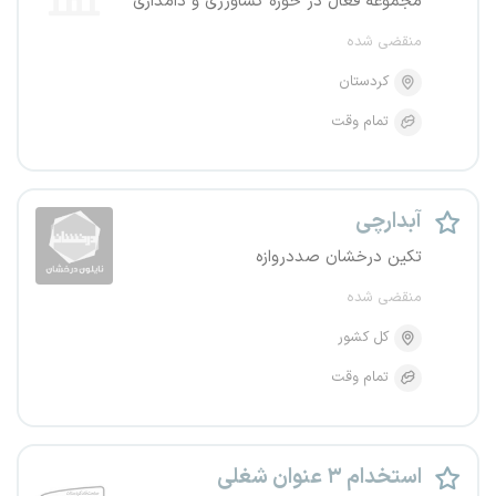
مجموعه فعال در حوزه کشاورزی و دامداری
منقضی شده
کردستان
تمام وقت
آبدارچی
تکین درخشان صددروازه
منقضی شده
کل کشور
تمام وقت
استخدام ۳ عنوان شغلی