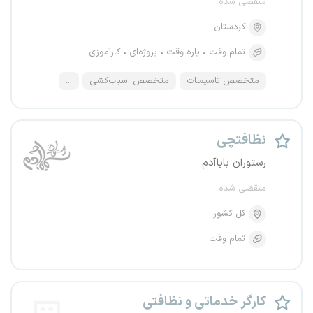
منقضی شده
کردستان
تمام وقت
پاره وقت
پروژه‌ای
کارآموزی
متخصص تاسیسات
متخصص اسباب‌کشی
...
نظافتچی
رستوران باباآدم
منقضی شده
کل کشور
تمام وقت
کارگر خدماتی و نظافتی